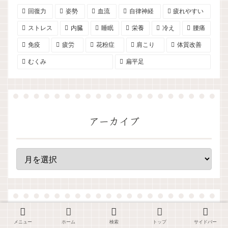
回復力
姿勢
血流
自律神経
疲れやすい
ストレス
内臓
睡眠
栄養
冷え
腰痛
免疫
疲労
花粉症
肩こり
体質改善
むくみ
扁平足
アーカイブ
ほっと鍼灸接骨院を友達登録
メニュー
ホーム
検索
トップ
サイドバー