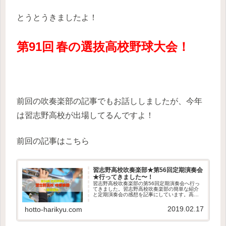
とうとうきましたよ！
第91回
春の選抜高校野球大会！
前回の吹奏楽部の記事でもお話ししましたが、今年
は習志野高校が出場してるんですよ！
前回の記事はこちら
習志野高校吹奏楽部★第56回定期演奏会
★行ってきました〜！
習志野高校吹奏楽部の第56回定期演奏会へ行っ
てきました。習志野高校吹奏楽部の簡単な紹介
と定期演奏会の感想を記事にしています。高校
野球でご存じの方も多いと思いますが、とても
素晴らしい演奏をする吹奏楽部です。ご興味の
2019.02.17
hotto-harikyu.com
ある方は是非一度、演奏会へ足を運んでみてく
ださい。| ほっと鍼灸接骨院の健康＆美容じゅく