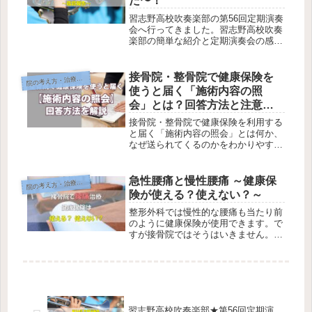
た〜！
習志野高校吹奏楽部の第56回定期演奏
会へ行ってきました。習志野高校吹奏
楽部の簡単な紹介と定期演奏会の感想
を記事にしています。高校野球でご存
じの方も多いと思いますが、とても素
晴らしい演奏をする吹奏楽部です。ご
接骨院・整骨院で健康保険を
院
の考え方・治療方針
興味のある方は是非一度、演奏会へ足
使うと届く「施術内容の照
を運んでみてください。| ほっと鍼灸
会」とは？回答方法と注意点
接骨院の健康＆美容じゅく
を解説
接骨院・整骨院で健康保険を利用する
と届く「施術内容の照会」とは何か、
なぜ送られてくるのかをわかりやすく
解説します。回答方法や注意点、安心
して手続きを行うためのポイントも紹
介します。
急性腰痛と慢性腰痛 ～健康保
院
の考え方・治療方針
険が使える？使えない？～
整形外科では慢性的な腰痛も当たり前
のように健康保険が使用できます。で
すが接骨院ではそうはいきません。健
康保険が適用する急性腰痛と適用でき
ない慢性腰痛があります。急性腰痛と
慢性腰痛の違いを具体的に解説してい
きます。| ほっと鍼灸接骨院の健康＆
美容じゅく
習志野高校吹奏楽部★第56回定期演