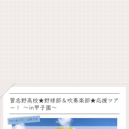
習志野高校★野球部＆吹奏楽部★応援ツア
ー！ ～in甲子園～
院の考え方・治療方針