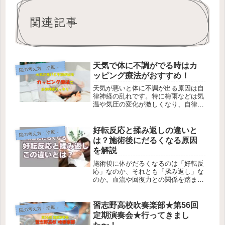
関連記事
天気で体に不調がでる時はカ
院
の考え方・治療方針
ッピング療法がおすすめ！
天気が悪いと体に不調が出る原因は自
律神経の乱れです。特に梅雨などは気
温や気圧の変化が激しくなり、自律神
経に大きな負担がかかります。自律神
経を整えるのに効果的なカッピング療
法について説明していきます。 | ほっ
好転反応と揉み返しの違いと
院
の考え方・治療方針
と鍼灸接骨院の健康＆美容じゅく
は？施術後にだるくなる原因
を解説
施術後に体がだるくなるのは「好転反
応」なのか、それとも「揉み返し」な
のか。血流や回復力との関係を踏まえ
ながら、違いと体の仕組みをわかりや
すく解説します。
習志野高校吹奏楽部★第56回
院
の考え方・治療方針
定期演奏会★行ってきまし