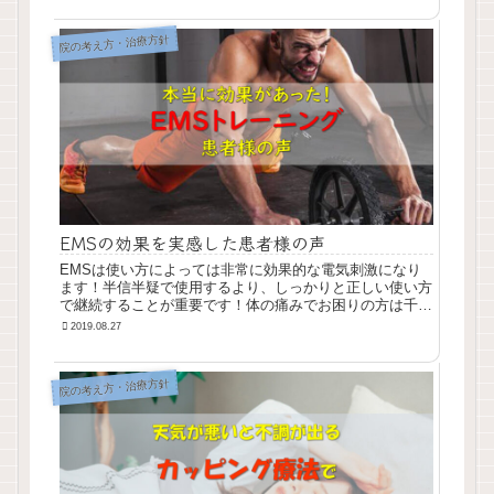
院の考え方・治療方針
EMSの効果を実感した患者様の声
EMSは使い方によっては非常に効果的な電気刺激になり
ます！半信半疑で使用するより、しっかりと正しい使い方
で継続することが重要です！体の痛みでお困りの方は千葉
県千葉市にあるほっと鍼灸接骨院にご相談ください。| ほ
2019.08.27
っと鍼灸接骨院の健康＆美容じゅく
院の考え方・治療方針