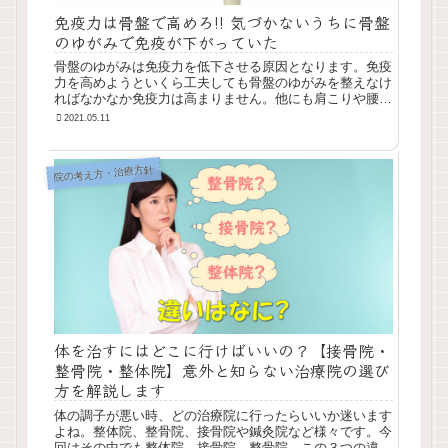
免疫力は骨盤で高めろ!! 気づかないうちに骨盤
のゆがみで免疫が下がっていた
骨盤のゆがみは免疫力を低下させる原因となります。免疫
力を高めようといくら工夫しても骨盤のゆがみを整えなけ
ればなかなか免疫力は高まりません。他にも肩こりや腰
痛、冷え性、血圧など骨盤が原因で様々な症状が現れま
2021.05.11
す。 | ほっと鍼灸接骨院の健康＆美容じゅく
院の考え方・治療方針
体を治すにはどこに行けばいいの？【接骨院・
整骨院・整体院】意外と知らない治療院の選び
方を解説します
体の調子が悪い時、どの治療院に行ったらいいか迷います
よね。整体院、整骨院、接骨院や鍼灸院など様々です。今
回はその中でも整体院、接骨院、整骨院、この３つの違い