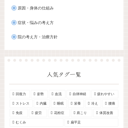
原因・身体の仕組み
症状・悩みの考え方
院の考え方・治療方針
人気タグ一覧
回復力
姿勢
血流
自律神経
疲れやすい
ストレス
内臓
睡眠
栄養
冷え
腰痛
免疫
疲労
花粉症
肩こり
体質改善
むくみ
扁平足