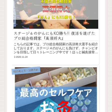
ステージ４のがんにもKO勝ち!! 復活を遂げた
プロ総合格闘家『高須将大』
こちらの記事では、プロ総合格闘家の高須将大選手を紹介
しております。ステージ４のがんにも負けず、チャンピオ
ンを目指して日々トレーニング中です！ほっと鍼灸接骨院
はそんな高須将大選手を応援しております。千葉県千葉市
2020.11.24
でスポーツのケアなどにお困りの方は、プロスポーツ選手
も体のケアを行っているほっと鍼灸接骨院へご相談くださ
い。 | ほっと鍼灸接骨院の健康＆美容じゅく
院の考え方・治療方針