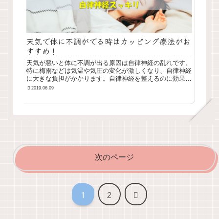
天気で体に不調がでる時はカッピング療法がお
すすめ！
天気が悪いと体に不調が出る原因は自律神経の乱れです。
特に梅雨などは気温や気圧の変化が激しくなり、自律神経
に大きな負担がかかります。自律神経を整えるのに効果的
なカッピング療法について説明していきます。 | ほっと鍼
2019.06.09
灸接骨院の健康＆美容じゅく
次のページ
次
1
2
へ