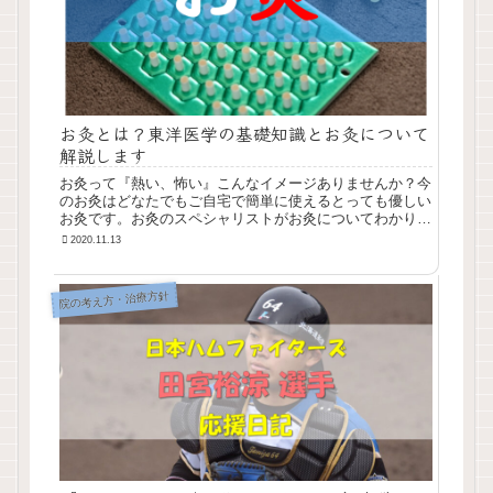
お灸とは？東洋医学の基礎知識とお灸について
解説します
お灸って『熱い、怖い』こんなイメージありませんか？今
のお灸はどなたでもご自宅で簡単に使えるとっても優しい
お灸です。お灸のスペシャリストがお灸についてわかりや
すく解説していきます！お灸をやってみたいという方は、
2020.11.13
こちらの記事を読んでご自宅でセルフお灸をしてみてはい
かがでしょうか？千葉県千葉市で鍼灸ならほっと鍼灸接骨
院まで。 | ほっと鍼灸接骨院の健康＆美容じゅく
院の考え方・治療方針