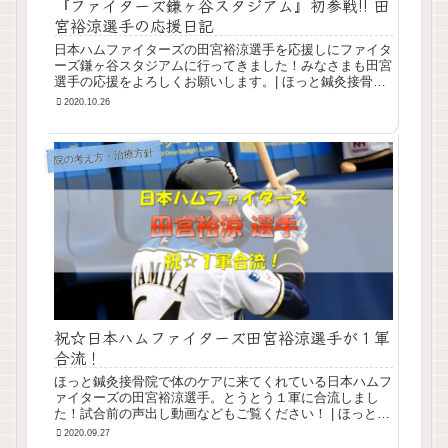
『ファイターズ鎌ヶ谷スタジアム』初参戦!! 田
宮裕涼選手の応援日記
日本ハムファイターズの田宮裕涼選手を応援しにファイタ
ーズ鎌ヶ谷スタジアムに行ってきました！みなさまも田宮
選手の応援をよろしくお願いします。| ほっと鍼灸接骨院
の健康＆美容じゅく
2020.10.26
院の考え方・治療方針
祝☆日本ハムファイターズ田宮裕涼選手が１軍
合流！
ほっと鍼灸接骨院で体のケアに来てくれている日本ハムフ
ァイターズの田宮裕涼選手。とうとう１軍に合流しまし
た！試合前の声出し動画などもご覧ください！ | ほっと鍼
灸接骨院の健康＆美容じゅく
2020.09.27