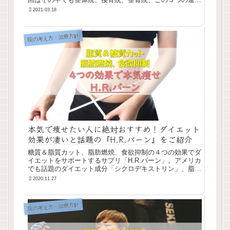
をお話します。似ている名前だけに、違いがわからない方
2021.03.18
も多いはず。治療院選びで悩んでいる方は参考にして下さ
い。| ほっと鍼灸接骨院の健康＆美容じゅく
院の考え方・治療方針
本気で痩せたい人に絶対おすすめ！ダイエット
効果が凄いと話題の『H.R.バーン』をご紹介
糖質＆脂質カット、脂肪燃焼、食欲抑制の４つの効果でダ
イエットをサポートするサプリ「H.R.バーン」。アメリカ
でも話題のダイエット成分「シクロデキストリン」、脂肪
を吸着させる成分は「キトサン」の16倍。そんなH.Rバー
2020.11.27
ンを徹底解説。本気で痩せたい方は必見。 | ほっと鍼灸接
骨院の健康＆美容じゅく
院の考え方・治療方針