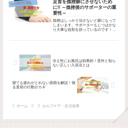
待できます。ウォーキングをするうえ
足首を捻挫癖にさせないため
セ
ルフケア・生活改善
で意識するべき大事な３つの行動をお
に!! ～捻挫後のサポーターの重
伝えします。| ほっと鍼灸接骨院の健
要性～
康＆美容じゅく
捻挫はしっかり治さないと癖になって
しまいます。サポーターもじつはかな
り大事な役割を担っているのです！ス
ポーツなどのケガでお困りの方は千葉
県千葉市のほっと鍼灸接骨院へご相談
ください。 | ほっと鍼灸接骨院の健康
＆美容じゅく
冷え性にお風呂は効果的！意外と知ら
ない正しい入浴法とは
寝ても疲れがとれない原因を解説！寝
る直前の行動がカギ
ホーム
セルフケア・生活改善