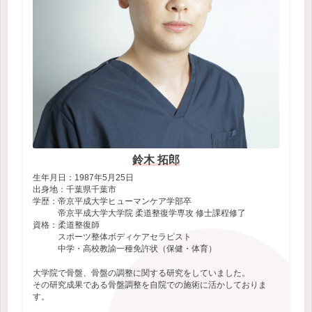
鈴木 拓郎
生年月日：1987年5月25日
出身地：千葉県千葉市
学歴：帝京平成大学ヒューマンケア学部卒
帝京平成大学大学院 柔道整復学専攻 修士課程修了
資格：柔道整復師
スポーツ整体ボディケアセラピスト
中学・高校教諭一種免許状（保健・体育）
大学院で骨盤、骨盤の調整に関する研究をしていました。
その研究成果である骨盤調整を自院での施術に活かしておりま
す。