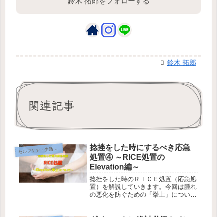
鈴木 拓郎をフォローする
鈴木 拓郎
関連記事
捻挫をした時にするべき応急
セ
ルフケア・生活改善
処置④ ～RICE処置の
Elevation編～
捻挫をした時のＲＩＣＥ処置（応急処
置）を解説していきます。今回は腫れ
の悪化を防ぐための「挙上」について
ご説明していきます。 | ほっと鍼灸接
骨院の健康＆美容じゅく