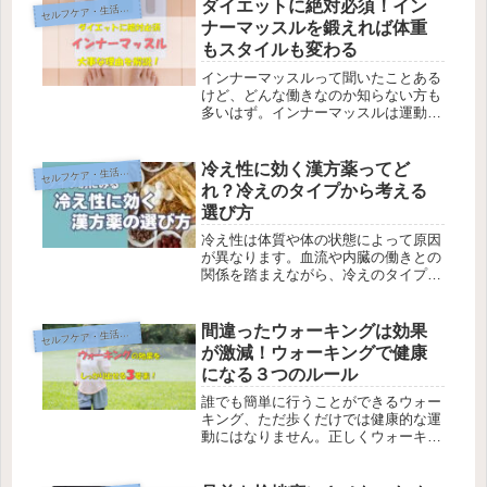
ダイエットに絶対必須！イン
セ
ルフケア・生活改善
ナーマッスルを鍛えれば体重
もスタイルも変わる
インナーマッスルって聞いたことある
けど、どんな働きなのか知らない方も
多いはず。インナーマッスルは運動能
力や姿勢保持、基礎代謝UPなど様々
なものに影響します。どれだけ重要な
のかをご説明します！ | ほっと鍼灸接
冷え性に効く漢方薬ってど
セ
ルフケア・生活改善
骨院の健康＆美容じゅく
れ？冷えのタイプから考える
選び方
冷え性は体質や体の状態によって原因
が異なります。血流や内臓の働きとの
関係を踏まえながら、冷えのタイプ別
に漢方薬の考え方をわかりやすく解説
します。
間違ったウォーキングは効果
セ
ルフケア・生活改善
が激減！ウォーキングで健康
になる３つのルール
誰でも簡単に行うことができるウォー
キング、ただ歩くだけでは健康的な運
動にはなりません。正しくウォーキン
グを行うことで運動効果がしっかり現
れ血流改善、代謝UP、脂肪燃焼が期