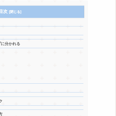
目次
プに分かれる
ク
方