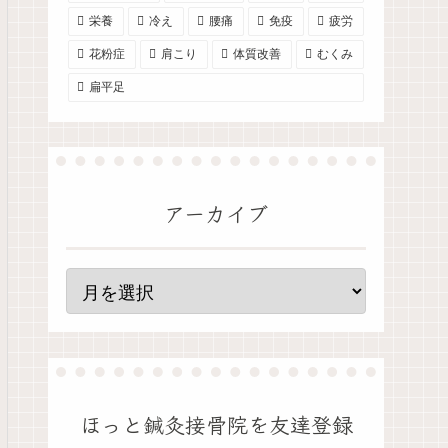
栄養
冷え
腰痛
免疫
疲労
花粉症
肩こり
体質改善
むくみ
扁平足
アーカイブ
ほっと鍼灸接骨院を友達登録